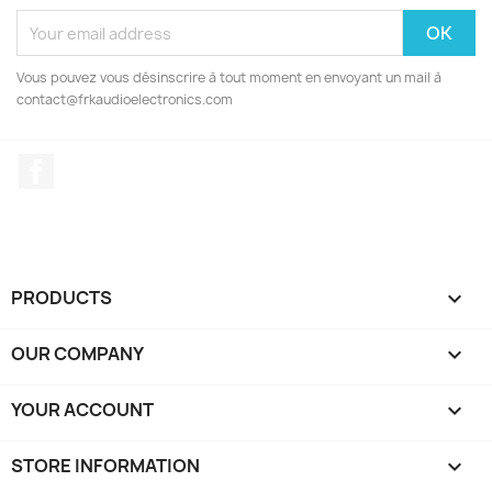
Vous pouvez vous désinscrire à tout moment en envoyant un mail à
contact@frkaudioelectronics.com
Facebook
PRODUCTS

OUR COMPANY

YOUR ACCOUNT

STORE INFORMATION
keyboard_arrow_down