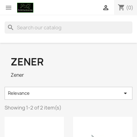
shopping_cart


(0)
search
ZENER
Zener

Relevance
Showing 1-2 of 2 item(s)