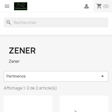
shopping_cart


(0)
search
ZENER
Zener

Pertinence
Affichage 1-2 de 2 article(s)