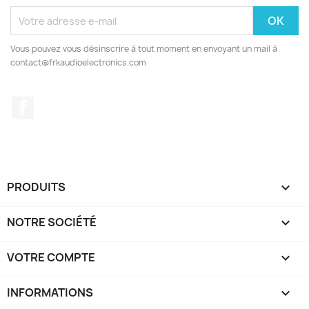
Vous pouvez vous désinscrire à tout moment en envoyant un mail à
contact@frkaudioelectronics.com
Facebook
PRODUITS

NOTRE SOCIÉTÉ

VOTRE COMPTE

INFORMATIONS
keyboard_arrow_down