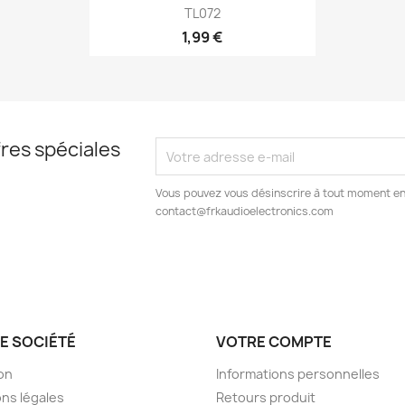
Aperçu rapide

TL072
1,99 €
res spéciales
Vous pouvez vous désinscrire à tout moment en
contact@frkaudioelectronics.com
E SOCIÉTÉ
VOTRE COMPTE
son
Informations personnelles
ns légales
Retours produit