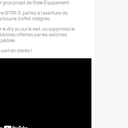
r gros projet de Stèle Équipement.
e BTDR-3, partez à l’aventure de
 boucle d’effet intégrée.
r le dry ou sur le wet, ou supprimez le
ibilités offertes par les switches
 pédale.
e sort en stéréo !