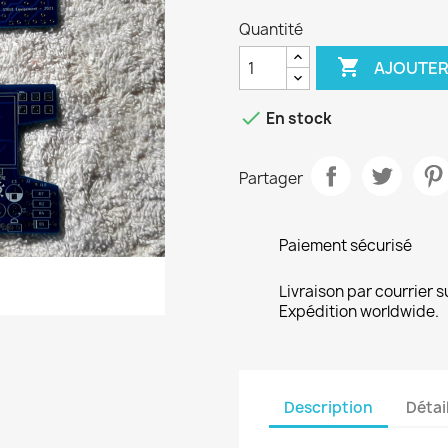
Quantité

AJOUTER

En stock
Partager
Paiement sécurisé
Livraison par courrier s
Expédition worldwide.
Description
Détai