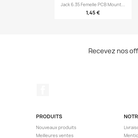
Aperçu rapide

Jack 6.35 Femelle PCB Mount...
1,45 €
Recevez nos off
Facebook
PRODUITS
NOTR
Nouveaux produits
Livrai
Meilleures ventes
Mentio