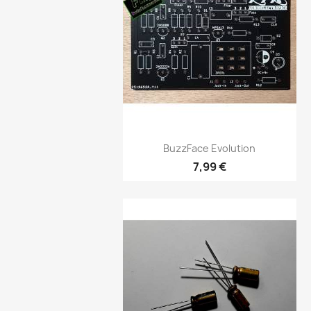
Aperçu rapide

BuzzFace Evolution
7,99 €