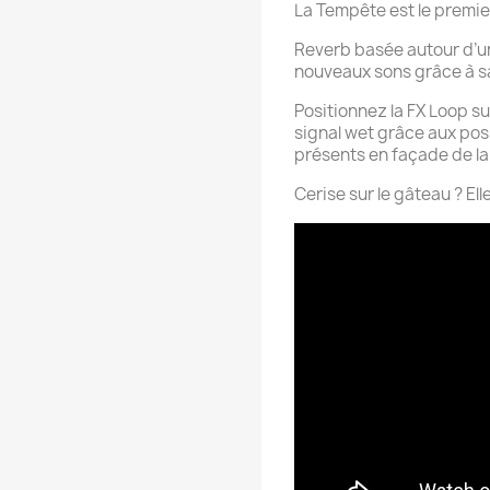
La Tempête est le premie
Reverb basée autour d’un
nouveaux sons grâce à sa
Positionnez la FX Loop su
signal wet grâce aux poss
présents en façade de la
Cerise sur le gâteau ? Ell