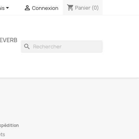
shopping_cart


Panier
(0)
is
Connexion
EVERB
search
expédition
ets