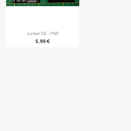
Aperçu rapide

Junker GE - PNP
5,99 €