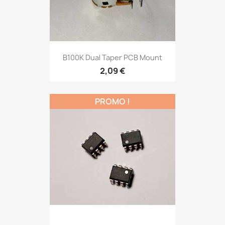
Aperçu rapide

B100K Dual Taper PCB Mount
2,09 €
PROMO !