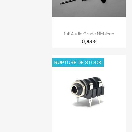
Aperçu rapide

1uF Audio Grade Nichicon
0,83 €
RUPTURE DE STOCK