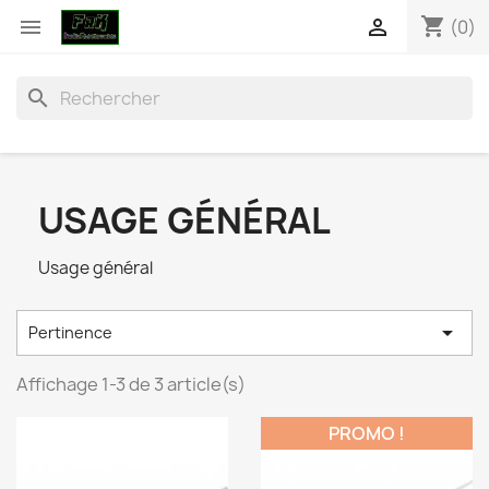
shopping_cart


(0)
search
USAGE GÉNÉRAL
Usage général

Pertinence
Affichage 1-3 de 3 article(s)
PROMO !