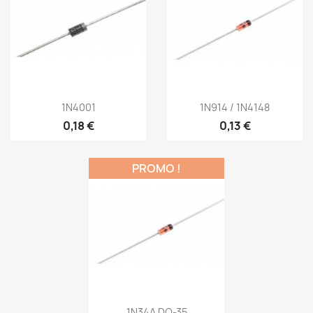
1N4001
1N914 / 1N4148
0,18 €
0,13 €
PROMO !
1N34A DO-35