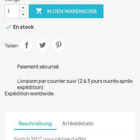

IN DEN WARENKORB

En stock
Teilen
Paiement sécurisé
Livraison par courrier suivi (2 à 3 jours ouvrés après
expédition)
Expédition worldwide.
Beschreibung
Artikeldetails
Switch 3PDT pour pédale d'effet