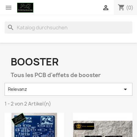
shopping_cart


(0)
search
BOOSTER
Tous les PCB d'effets de booster

Relevanz
1 - 2 von 2 Artikel(n)