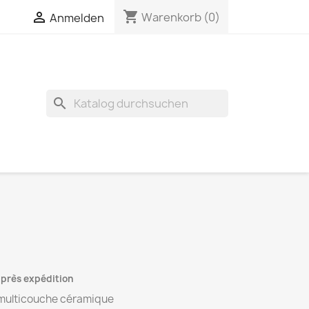
shopping_cart


Warenkorb
(0)
Anmelden
search
 après expédition
multicouche céramique