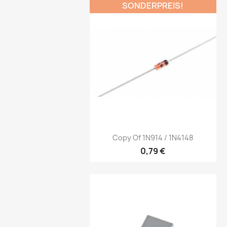
SONDERPREIS!
Vorschau

Copy Of 1N914 / 1N4148
0,79 €