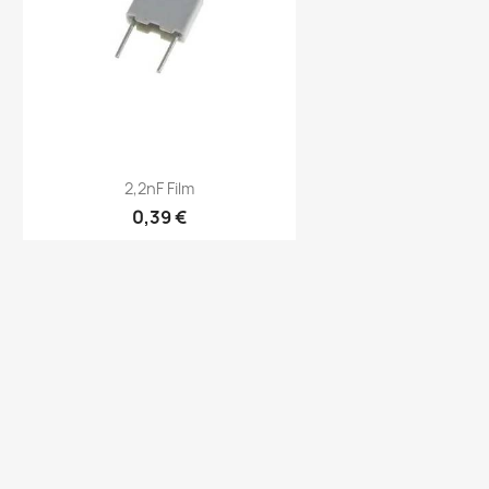
Vorschau

2,2nF Film
0,39 €