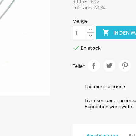
390pF - 50V
Tolérance 20%
Menge

IN DEN 

En stock
Teilen
Paiement sécurisé
Livraison par courrier s
Expédition worldwide.
Beschreibung
Art