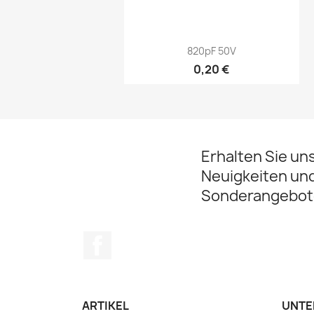
Vorschau

820pF 50V
0,20 €
Erhalten Sie un
Neuigkeiten un
Sonderangebot
Facebook
ARTIKEL
UNTE