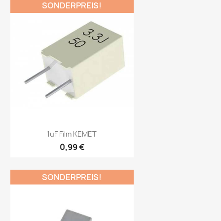
SONDERPREIS!
Vorschau

1uF Film KEMET
0,99 €
SONDERPREIS!