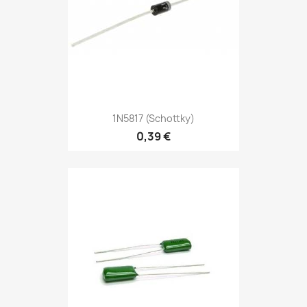
Vorschau

1N5817 (Schottky)
0,39 €