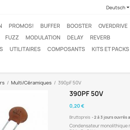
Deutsch
N
PROMOS!
BUFFER
BOOSTER
OVERDRIVE
FUZZ
MODULATION
DELAY
REVERB
S
UTILITAIRES
COMPOSANTS
KITS ET PACKS
rs
Multi/Céramiques
390pF 50V
390PF 50V
0,20 €
Bruttopreis
2 à 3 jours ouvrés
Condensateur monolithique 