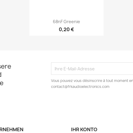
Vorschau

68nF Greenie
0,20 €
sere
d
Vous pouvez vous désinscrire à tout moment en
e
contact@frkaudioelectronics.com
RNEHMEN
IHR KONTO