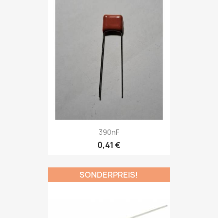
Vorschau

390nF
0,41 €
SONDERPREIS!