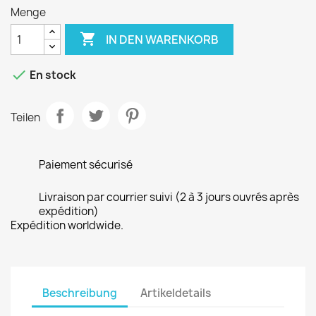
Menge

IN DEN WARENKORB

En stock
Teilen
Paiement sécurisé
Livraison par courrier suivi (2 à 3 jours ouvrés après
expédition)
Expédition worldwide.
Beschreibung
Artikeldetails