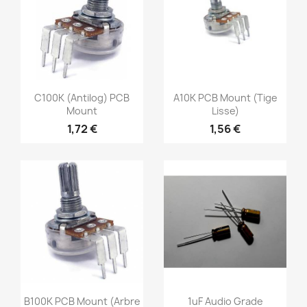
C100K (antilog) PCB
A10K PCB Mount (tige
Mount
Lisse)
1,72 €
1,56 €
B100K PCB Mount (arbre
1uF Audio Grade