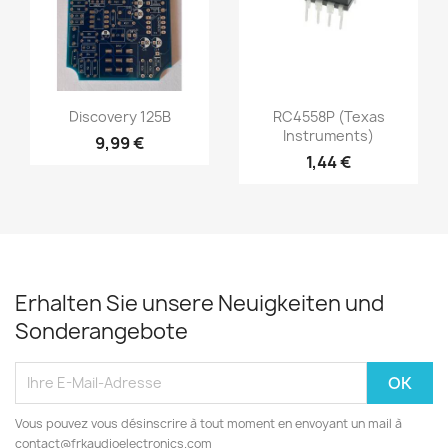
Discovery 125B
RC4558P (Texas
Instruments)
9,99 €
1,44 €
Erhalten Sie unsere Neuigkeiten und
Sonderangebote
Vous pouvez vous désinscrire à tout moment en envoyant un mail à
contact@frkaudioelectronics.com