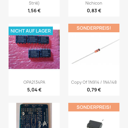
Strié)
Nichicon
1,56 €
0,83 €
SONDERPREIS!
NICHT AUF LAGER
OPA2134PA
Copy Of 1N914 / 1N4148
5,04 €
0,79 €
SONDERPREIS!